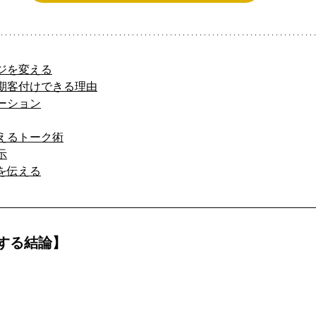
ジを変える
期客付けできる理由
ーション
えるトーク術
示
を伝える
する結論】