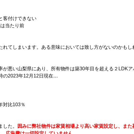
と客付けできない
額は当たり前
たれてしまいます。ある意味においては致し方がないのかもし
率が悪い山梨県にあり、所有物件は築30年目を超える２LDK
の2023年12月12日現在…
対比103％
ました。
因みに弊社物件は家賃相場より高い家賃設定し、また
き、広告費は一切設定していません。