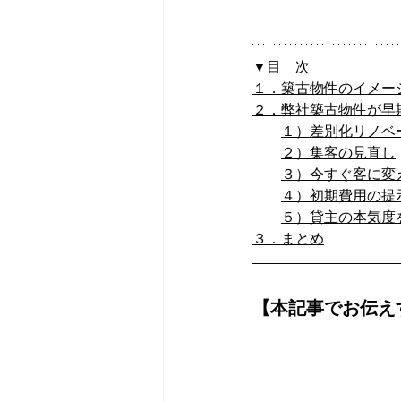
▼目　次
１．築古物件のイメー
２．弊社築古物件が早
１）差別化リノベ
２）集客の見直し
３）今すぐ客に変
４）初期費用の提
５）貸主の本気度
３．まとめ
【本記事でお伝え