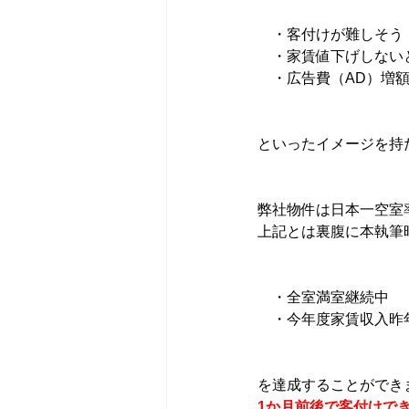
　・客付けが難しそう
　・家賃値下げしない
　・広告費（AD）増
といったイメージを持
弊社物件は日本一空室
上記とは裏腹に本執筆時
　・全室満室継続中
　・今年度家賃収入昨年
を達成することができ
1か月前後で客付けで