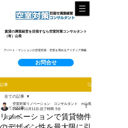
賃貸の満室経営を目指すなら空室対策コンサルタント
（有）山長
​アパート・マンションの空室対策・空室を埋めるアイディア満載
お問合せ
記事
全ての記事
空室対策リノベーション コンサルタント ㈲山長
全ての記事
2024年11月11日
読了時間: 5分
リノベーションで賃貸物件
賃貸経営
のデザイン性を最大限に引
リノベーション