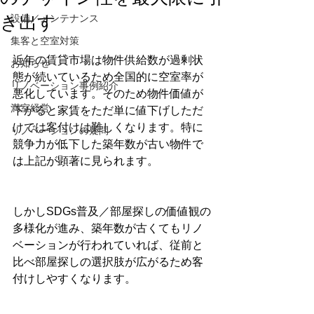
き出す
設備／メンテナンス
集客と空室対策
近年の賃貸市場は物件供給数が過剰状
お知らせ
態が続いているため全国的に空室率が
リノベーション事例紹介
悪化しています。そのため物件価値が
満室経営
下がると家賃をただ単に値下げしただ
けでは客付けは難しくなります。特に
リノベーションの疑問
競争力が低下した築年数が古い物件で
は上記が顕著に見られます。
しかしSDGs普及／部屋探しの価値観の
多様化が進み、築年数が古くてもリノ
ベーションが行われていれば、従前と
比べ部屋探しの選択肢が広がるため客
付けしやすくなります。