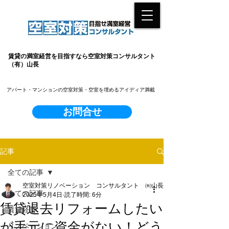
賃貸の満室経営を目指すなら空室対策コンサルタント
（有）山長
​アパート・マンションの空室対策・空室を埋めるアイディア満載
お問合せ
記事
全ての記事
空室対策リノベーション コンサルタント ㈲山長
全ての記事
2025年5月4日
読了時間: 6分
賃貸退去リフォームしたい
賃貸経営
が手元に資金がない！どう
リノベーション