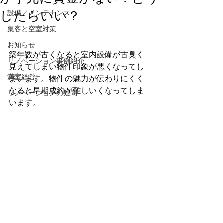
したらいい？
設備／メンテナンス
集客と空室対策
お知らせ
築年数が古くなると室内設備が古臭く
リノベーション事例紹介
見えてしまい物件印象が悪くなってし
満室経営
まいます。物件の魅力が伝わりにくく
なると早期成約が難しいくなってしま
リノベーションの疑問
います。