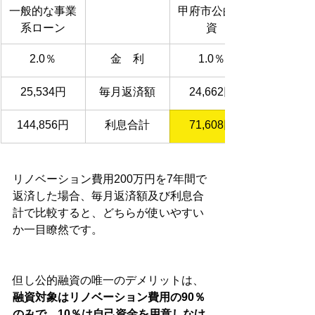
一般的な事業
甲府市公的融
系ローン
資
2.0％
金　利
1.0％
25,534円
毎月返済額
24,662円
144,856円
利息合計
71,608円
リノベーション費用200万円を7年間で
返済した場合、毎月返済額及び利息合
計で比較すると、どちらが使いやすい
か一目瞭然です。
但し公的融資の唯一のデメリットは、
融資対象はリノベーション費用の90％
のみで、10％は自己資金を用意しなけ