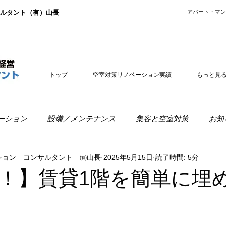
ルタント（有）山長
​アパート・マ
トップ
空室対策リノベーション実績
もっと見
ーション
設備／メンテナンス
集客と空室対策
お知
ション コンサルタント ㈲山長
2025年5月15日
読了時間: 5分
室経営
リノベーションの疑問
！】賃貸1階を簡単に埋