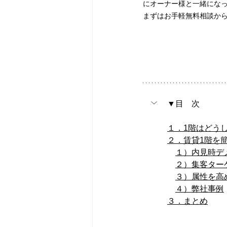
にオーナー様と一緒にな
まずはお手軽無料相談か
▼目　次
１．1階はどう
２．賃貸1階を
１）内見時デ
２）集客ター
３）属性を高
４）弊社事例
３．まとめ