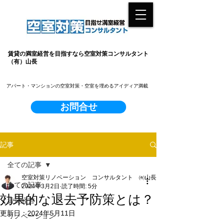
賃貸の満室経営を目指すなら空室対策コンサルタント
（有）山長
​アパート・マンションの空室対策・空室を埋めるアイディア満載
お問合せ
記事
全ての記事
空室対策リノベーション コンサルタント ㈲山長
全ての記事
2024年3月2日
読了時間: 5分
効果的な退去予防策とは？
賃貸経営
更新日：
2024年5月11日
リノベーション