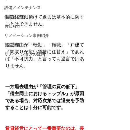
設備／メンテナンス
集客と空室対策
賃貸経営におけて退去は基本的に防ぐ
ことはできません。
お知らせ
リノベーション事例紹介
満室経営
退去理由が「転勤」「転職」「戸建て
／間取りが広い賃貸に住替え」であれ
リノベーションの疑問
ば「不可抗力」と言っても過言ではあ
りません。
一方
退去理由が「管理の質の低下」
「借主同士におけるトラブル」が原因
である場合、対応次第では退去を予防
することは十分に可能です。
賃貸経営にとって一番重要なのは、長