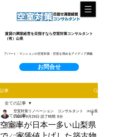
賃貸の満室経営を目指すなら空室対策コンサルタント
（有）山長
​アパート・マンションの空室対策・空室を埋めるアイディア満載
お問合せ
記事
全ての記事
空室対策リノベーション コンサルタント ㈲山長
全ての記事
2024年9月29日
読了時間: 6分
空室率が日本一多い山梨県
賃貸経営
で、家賃値上げした築古物
リノベーション