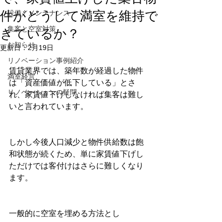
件がどうして満室を維持で
設備／メンテナンス
集客と空室対策
きているか？
お知らせ
更新日：
2月19日
リノベーション事例紹介
賃貸業界では、築年数が経過した物件
満室経営
は「資産価値が低下している」とさ
リノベーションの疑問
れ、家賃値下げしなければ集客は難し
いと言われています。
しかし今後人口減少と物件供給数は飽
和状態が続くため、単に家賃値下げし
ただけでは客付けはさらに難しくなり
ます。
一般的に空室を埋める方法とし