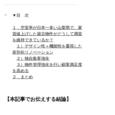
▼目　次
１．空室率が日本一多い山梨県で、家
賃値上げした築古物件がどうして満室
を維持できているか？
１）デザイン性＋機能性を重視した
差別化リノベーション
２）独自集客強化
３）物件管理強化を行い顧客満足度
を高める
２．まとめ
【本記事でお伝えする結論】