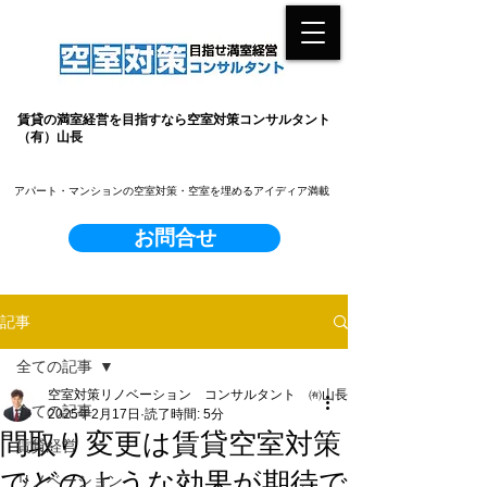
賃貸の満室経営を目指すなら空室対策コンサルタント
（有）山長
​アパート・マンションの空室対策・空室を埋めるアイディア満載
お問合せ
記事
全ての記事
空室対策リノベーション コンサルタント ㈲山長
全ての記事
2025年2月17日
読了時間: 5分
間取り変更は賃貸空室対策
賃貸経営
でどのような効果が期待で
リノベーション