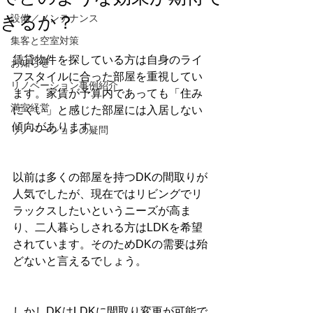
きるか？
設備／メンテナンス
集客と空室対策
賃貸物件を探している方は自身のライ
お知らせ
フスタイルに合った部屋を重視してい
リノベーション事例紹介
ます。家賃が予算内であっても「住み
満室経営
にくい」と感じた部屋には入居しない
傾向があります。
リノベーションの疑問
以前は多くの部屋を持つDKの間取りが
人気でしたが、現在ではリビングでリ
ラックスしたいというニーズが高ま
り、二人暮らしされる方はLDKを希望
されています。そのためDKの需要は殆
どないと言えるでしょう。
しかしDKはLDKに間取り変更が可能で