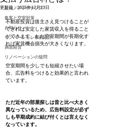
更新日：
2025年12月23日
設備／メンテナンス
集客と空室対策
不動産投資は借主さえ見つけることが
お知らせ
できれば安定した家賃収入を得ること
ができます。ただ空室期間が長期化す
リノベーション事例紹介
れば家賃機会損失が大きくなります。
満室経営
リノベーションの疑問
空室期間を少しでも短縮させたい場
合、広告料をつけると効果的と言われ
ています。
ただ近年の部屋探しは昔と比べ大きく
異なっているため、広告料設定が必ず
しも早期成約に結び付くとは言えなく
なっています。