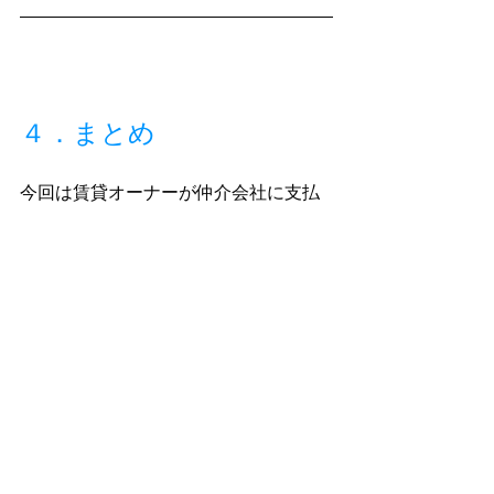
４．まとめ
今回は賃貸オーナーが仲介会社に支払
う広告料についてお伝えしました。冒
頭でお伝えしたポイントをもう一度確
認しましょう。