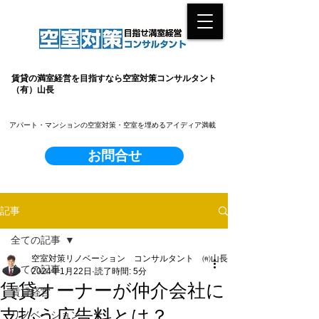
賃貸の満室経営を目指すなら空室対策コンサルタント
（有）山長
​アパート・マンションの空室対策・空室を埋めるアイディア満載
お問合せ
記事
全ての記事
空室対策リノベーション コンサルタント ㈲山長
全ての記事
2024年1月22日
読了時間: 5分
賃貸オーナーが仲介会社に
賃貸経営
支払う広告料とは？
リノベーション