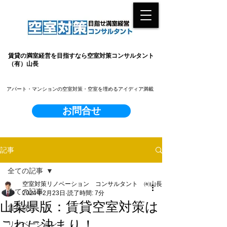
賃貸の満室経営を目指すなら空室対策コンサルタント
（有）山長
​アパート・マンションの空室対策・空室を埋めるアイディア満載
お問合せ
記事
全ての記事
空室対策リノベーション コンサルタント ㈲山長
全ての記事
2024年2月23日
読了時間: 7分
山梨県版：賃貸空室対策は
賃貸経営
これに決まり！
リノベーション