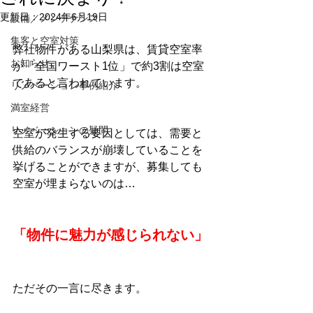
更新日：
2024年6月19日
設備／メンテナンス
集客と空室対策
弊社物件がある山梨県は、賃貸空室率
お知らせ
が「全国ワースト1位」で約3割は空室
であると言われています。
リノベーション事例紹介
満室経営
リノベーションの疑問
空室が発生する要因としては、需要と
供給のバランスが崩壊していることを
挙げることができますが、募集しても
空室が埋まらないのは…
「物件に魅力が感じられない」
ただその一言に尽きます。