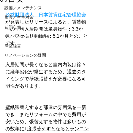
設備／メンテナンス
公益財団法人　日本賃貸住宅管理協会
集客と空室対策
が発表したリリースによると、賃貸物
お知らせ
件の平均入居期間は単身物件：3.3か
月、ファミリー物件：5.1か月とのこと
リノベーション事例紹介
です。
満室経営
リノベーションの疑問
入居期間が長くなると室内内装は徐々
に経年劣化が発生するため、退去のタ
イミングで壁紙張替えが必要になる可
能性があります。
壁紙張替えすると部屋の雰囲気を一新
でき、またリフォームの中でも費用が
安いため、張替えする物件は多いもの
の
数年に1度張替えすとなるとランニン