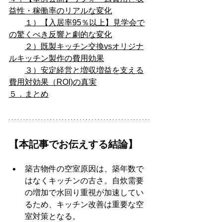
益性・稼働率のリアルな変化
１）【入居率95％以上】見学会で
の驚くべき反響と劇的な変化
２）既製キッチン交換vsオリジナ
ルキッチン製作の費用効果
３）安定経営と増収増益を支える
費用対効果（ROI)の真実
５．まとめ
【本記事でお伝えする結論】
築古物件の空室原因は、築年数で
はなくキッチンの古さ。自炊需要
の増加で水回り重視が加速してい
るため、キッチン改善は重要な空
室対策となる。