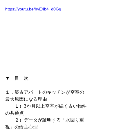
https://youtu.be/hyE4b4_d0Gg
▼　目　次
１．築古アパートのキッチンが空室の
最大原因になる理由
１）3か月以上空室が続く古い物件
の共通点
２）データが証明する「水回り重
視」の借主心理