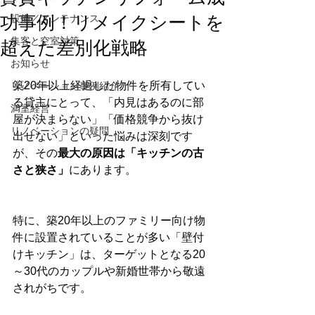
功事例！リメイクシートを
設備／メンテナンス
集客と空室対策
超えた差別化戦略
お知らせ
築20年以上経過した物件を所有してい
リノベーション事例紹介
る貸主にとって、「内見はあるのに部
満室経営
屋が決まらない」「価格競争から抜け
リノベーションの疑問
出せない」といった悩みは深刻です
が、その
最大の原因は「キッチンの古
さと狭さ」
にあります。
特に、築20年以上のファミリー向け物
件に設置されていることが多い「壁付
けキッチン」は、ターゲットとなる20
～30代のカップルや新婚世帯から敬遠
されがちです。