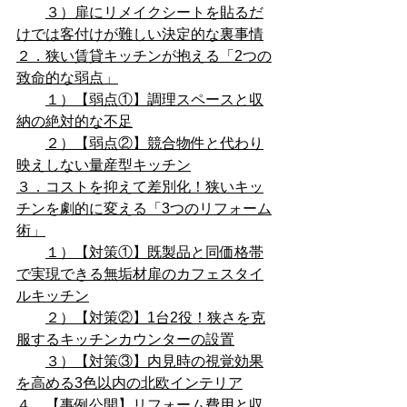
３）扉にリメイクシートを貼るだ
けでは客付けが難しい決定的な裏事情
２．狭い賃貸キッチンが抱える「2つの
致命的な弱点」
１）【弱点①】調理スペースと収
納の絶対的な不足
２）【弱点②】競合物件と代わり
映えしない量産型キッチン
３．コストを抑えて差別化！狭いキッ
チンを劇的に変える「3つのリフォーム
術」
１）【対策①】既製品と同価格帯
で実現できる無垢材扉のカフェスタイ
ルキッチン
２）【対策②】1台2役！狭さを克
服するキッチンカウンターの設置
３）【対策③】内見時の視覚効果
を高める3色以内の北欧インテリア
４．【事例公開】リフォーム費用と収