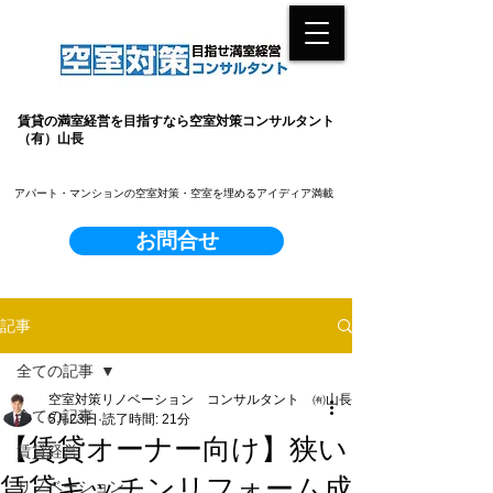
賃貸の満室経営を目指すなら空室対策コンサルタント
（有）山長
​アパート・マンションの空室対策・空室を埋めるアイディア満載
お問合せ
記事
全ての記事
空室対策リノベーション コンサルタント ㈲山長
全ての記事
5月23日
読了時間: 21分
【賃貸オーナー向け】狭い
賃貸経営
賃貸キッチンリフォーム成
リノベーション