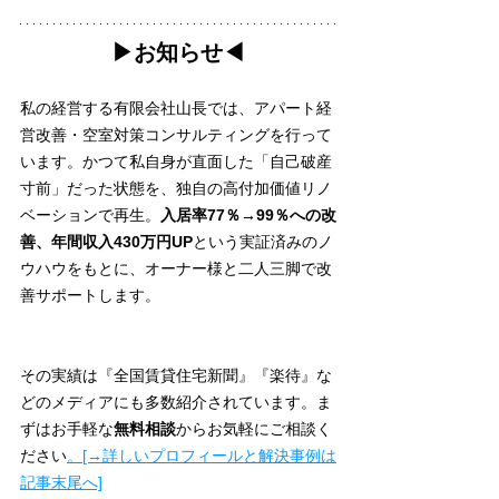
▶︎お知らせ◀︎
私の経営する有限会社山長では、アパート経
営改善・空室対策コンサルティングを行って
います。かつて私自身が直面した「自己破産
寸前」だった状態を、独自の高付加価値リノ
ベーションで再生。
入居率77％→99％への改
善、年間収入430万円UP
という実証済みのノ
ウハウをもとに、オーナー様と二人三脚で改
善サポートします。
その実績は『全国賃貸住宅新聞』『楽待』な
どのメディアにも多数紹介されています。ま
ずはお手軽な
無料相談
からお気軽にご相談く
ださい
。[→詳しいプロフィールと解決事例は
記事末尾へ]