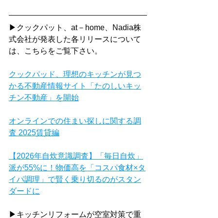
▶クックパット、at－home、Nadia株
式会社が発表した各リリースについて
は、こちらをご覧下さい。
クックパッド、理想のキッチンが見つ
かる不動産情報サイト「たのしいキッ
チン不動産」を開始
オンラインでの住まい探しに関する調
査 2025賃貸編
【2026年自炊意識調査】「毎日自炊」
派が55%に！物価高を「コスパ食材×タ
イパ調理」で賢く乗り切るのがスタン
ダードに
▶キッチンリフォームが空室対策で重