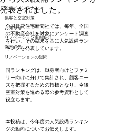
発表されました。
設備／メンテナンス
集客と空室対策
全国賃貸住宅新聞社では、毎年、全国
お知らせ
の不動産会社を対象にアンケート調査
リノベーション事例紹介
を行い、その結果を基に人気設備ラン
満室経営
キングを発表しています。
リノベーションの疑問
同ランキングは、単身者向けとファミ
リー向けに分けて集計され、顧客ニー
ズを把握するための指標となり、今後
空室対策を進める際の参考資料として
役立ちます。
本投稿は、今年度の人気設備ランキン
グの動向についてお伝えします。