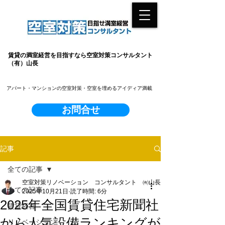
賃貸の満室経営を目指すなら空室対策コンサルタント
（有）山長
​アパート・マンションの空室対策・空室を埋めるアイディア満載
お問合せ
記事
全ての記事
空室対策リノベーション コンサルタント ㈲山長
全ての記事
2025年10月21日
読了時間: 6分
2025年全国賃貸住宅新聞社
賃貸経営
から人気設備ランキングが
リノベーション