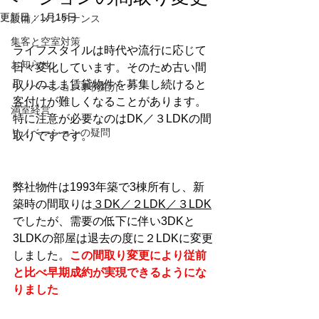
更新日：
1月15日
設備／メンテナンス
集客と空室対策
ライフスタイルは時代や流行に応じて
お知らせ
日々変化しています。そのため古い間
取りのまま賃貸物件を募集し続けると
リノベーション事例紹介
客付けが難しくなることがあります。
満室経営
特に注意が必要なのはDK／３LDKの間
リノベーションの疑問
取りですです。
弊社物件は1993年築で3棟所有し、新
築時の間取りは
３DK／２LDK／３LDK
でしたが、需要の低下に伴い3DKと
3LDKの部屋は退去の度に２LDKに変更
しました。
この間取り変更により従前
と比べ早期成約が実現できるようにな
りました