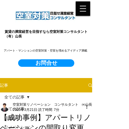
賃貸の満室経営を目指すなら空室対策コンサルタント
（有）山長
​アパート・マンションの空室対策・空室を埋めるアイディア満載
お問合せ
記事
全ての記事
空室対策リノベーション コンサルタント ㈲山長
全ての記事
2025年3月21日
読了時間: 7分
【成功事例】アパートリノ
賃貸経営
ベーションの間取り変更
リノベーション