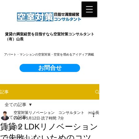
賃貸の満室経営を目指すなら空室対策コンサルタント
（有）山長
​アパート・マンションの空室対策・空室を埋めるアイディア満載
お問合せ
記事
全ての記事
空室対策リノベーション コンサルタント ㈲山長
全ての記事
2025年5月12日
読了時間: 7分
賃貸２LDKリノベーション
賃貸経営
で失敗しないためのコツ
リノベーション