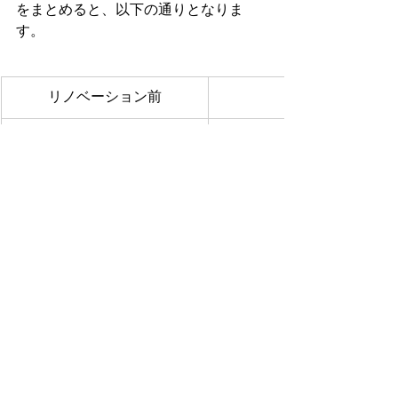
をまとめると、以下の通りとなりま
す。
リノベーション前
ドアの引手側にある
電源スイッチ
クローゼットがない
収　納
収納容量が少なく小さい
靴　箱
外出／帰宅時にスイッチを押
玄関照明スイ
す
ッチ
断熱性改善