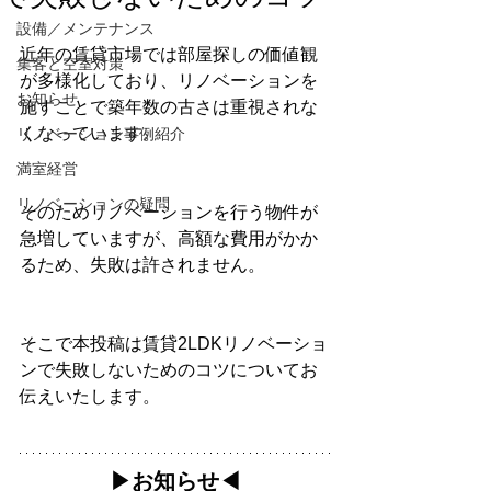
設備／メンテナンス
近年の賃貸市場では部屋探しの価値観
集客と空室対策
が多様化しており、リノベーションを
お知らせ
施すことで築年数の古さは重視されな
くなっています。
リノベーション事例紹介
満室経営
リノベーションの疑問
そのためリノベーションを行う物件が
急増していますが、高額な費用がかか
るため、失敗は許されません。
そこで本投稿は賃貸2LDKリノベーショ
ンで失敗しないためのコツについてお
伝えいたします。
▶︎お知らせ◀︎