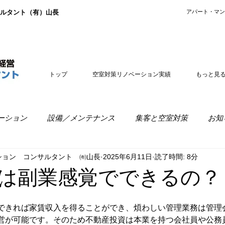
ルタント（有）山長
​アパート・マ
トップ
空室対策リノベーション実績
もっと見
ーション
設備／メンテナンス
集客と空室対策
お知
ション コンサルタント ㈲山長
2025年6月11日
読了時間: 8分
室経営
リノベーションの疑問
は副業感覚でできるの？
できれば家賃収入を得ることができ、煩わしい管理業務は管理
営が可能です。そのため不動産投資は本業を持つ会社員や公務