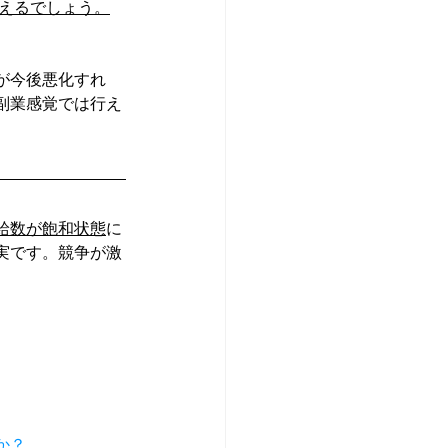
言えるでしょう。
が今後悪化すれ
副業感覚では行え
給数が飽和状態
に
実です。競争が激
か？