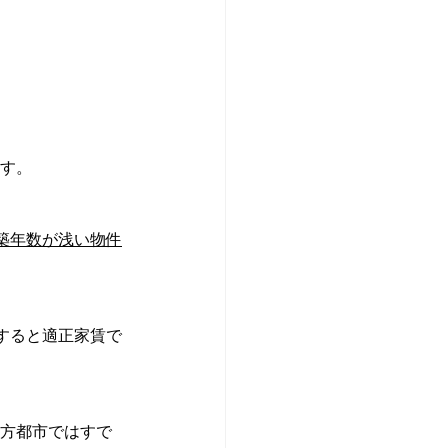
す。
築年数が浅い物件
すると適正家賃で
地方都市ではすで