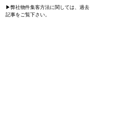
▶弊社物件集客方法に関しては、過去
記事をご覧下さい。
【過去記事】賃貸集客はSNSが有効
的。どうして？
【過去記事】日本一空室率が悪い山梨
県で、満室経営を実現できたのは、徹
底したSEO対策をしたからです。
３．まとめ
今回は集客ターゲットに合った賃貸リ
ノベーションがどうして重要なのか、