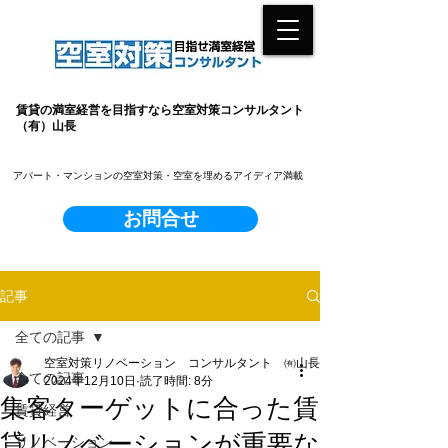
賃貸の満室経営を目指すなら空室対策コンサルタント
（有）山長
​アパート・マンションの空室対策・空室を埋めるアイディア満載
お問合せ
記事
全ての記事
空室対策リノベーション コンサルタント ㈲山長
全ての記事
2024年12月10日
読了時間: 8分
集客ターゲットに合った賃
賃貸経営
貸リノベーションが重要な
リノベーション