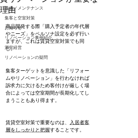
理由
設備／メンテナンス
集客と空室対策
商品開発する際「購入予定者の年代層
お知らせ
やニーズ」をペルソナ設定を必ず行い
リノベーション事例紹介
ますが、これは賃貸空室対策でも同
満室経営
じ。
リノベーションの疑問
集客ターゲットを意識した「リフォー
ムやリノベーション」を行わなければ
訴求力に欠けるため客付けが厳しく場
合によっては空室期間が長期化してし
まうこともあり得ます。
賃貸空室対策で重要なのは、
入居者客
層をしっかりと把握
することです。