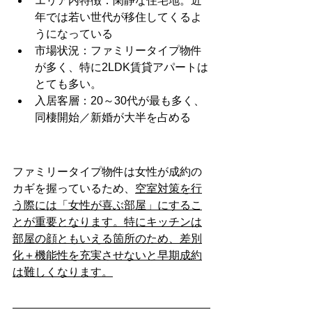
エリア内特徴：閑静な住宅地。近
年では若い世代が移住してくるよ
うになっている
市場状況：ファミリータイプ物件
が多く、特に2LDK賃貸アパートは
とても多い。
入居客層：20～30代が最も多く、
同棲開始／新婚が大半を占める
ファミリータイプ物件は女性が成約の
カギを握っているため、
空室対策を行
う際には「女性が喜ぶ部屋」にするこ
とが重要となります。特にキッチンは
部屋の顔ともいえる箇所のため、差別
化＋機能性を充実させないと早期成約
は難しくなります。