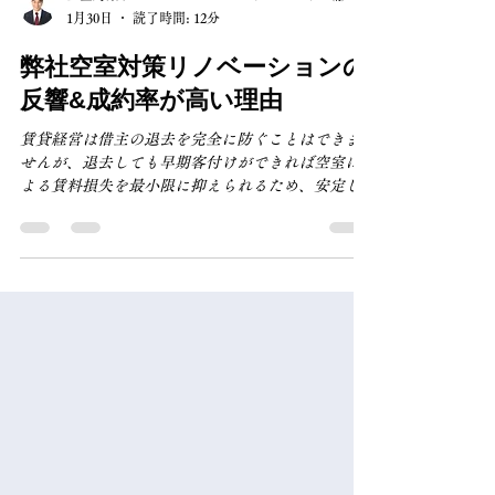
空室対策リノベーション コンサルタント ㈲山長
1月30日
読了時間: 12分
弊社空室対策リノベーションの
反響&成約率が高い理由
賃貸経営は借主の退去を完全に防ぐことはできま
せんが、退去しても早期客付けができれば空室に
よる賃料損失を最小限に抑えられるため、安定し
た賃料収入を得ることができます。 ただ、建物の
築年数が経過すると競争力が低下するため、空室
長期化や賃料の値下げを余儀なくされ賃貸系が厳
しくなる可能性が高くなります。 しかし近年では