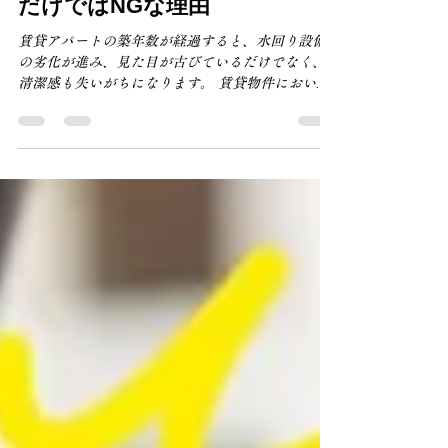
【空室対策リフォーム】古いキ
ッチンをリメイクシートした
だけではNGな理由
賃貸アパートの築年数が経過すると、水回り設備
の劣化が進み、見た目が古びているだけでなく、
清潔感も失いがちになります。 賃貸物件において
キッチンは、単なる調理スペースに留まらず、家
族とのコミュニケーションの中心となる重要な場
所です。また部屋全体の雰囲気や住み心地にも大
きく関わるため、古さが感じられると成約率にも
影響がでてしまいがちです。 築年数が古い物件を
所有している貸主の中には、コストを抑えるため
に、リメイクシートやダイノックシートを活用し
て、見た目だけを整えようとしています。 しかし
結論から言うと、古いキッチンは交換しない限
り、適正賃料以下で募集しても客付けは厳しくな
ってしまいます。 本投稿は、空室対策の一環とし
て、古いキッチンをリメイクシートを貼っただけ
では効果が期待できない理由について、詳しく解