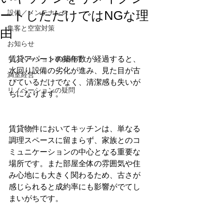
ートしただけではNGな理
設備／メンテナンス
集客と空室対策
由
お知らせ
賃貸アパートの築年数が経過すると、
リノベーション事例紹介
水回り設備の劣化が進み、見た目が古
満室経営
びているだけでなく、清潔感も失いが
リノベーションの疑問
ちになります。
賃貸物件においてキッチンは、単なる
調理スペースに留まらず、家族とのコ
ミュニケーションの中心となる重要な
場所です。また部屋全体の雰囲気や住
み心地にも大きく関わるため、古さが
感じられると成約率にも影響がでてし
まいがちです。