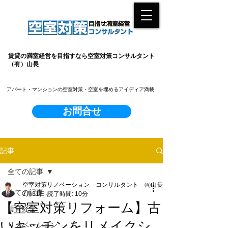
賃貸の満室経営を目指すなら空室対策コンサルタント
（有）山長
​アパート・マンションの空室対策・空室を埋めるアイディア満載
お問合せ
記事
全ての記事
空室対策リノベーション コンサルタント ㈲山長
全ての記事
1月31日
読了時間: 10分
【空室対策リフォーム】古
賃貸経営
いキッチンをリメイクシ
リノベーション