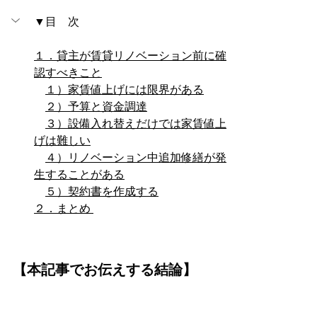
▼目　次
１．貸主が賃貸リノベーション前に確
認すべきこと
１）家賃値上げには限界がある
２）予算と資金調達
３）設備入れ替えだけでは家賃値上
げは難しい
４）リノベーション中追加修繕が発
生することがある
５）契約書を作成する
２．まとめ 
【本記事でお伝えする結論】