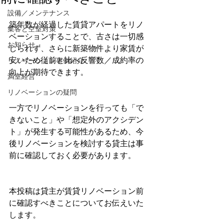
設備／メンテナンス
築年数が経過した賃貸アパートをリノ
集客と空室対策
ベーションすることで、古さは一切感
お知らせ
じられず、さらに新築物件より家賃が
安いため従前と比べ反響数／成約率の
リノベーション事例紹介
向上が期待できます。
満室経営
リノベーションの疑問
一方でリノベーションを行っても「で
きないこと」や「想定外のアクシデン
ト」が発生する可能性があるため、今
後リノベーションを検討する貸主は事
前に確認しておく必要があります。
本投稿は貸主が賃貸リノベーション前
に確認すべきことについてお伝えいた
します。