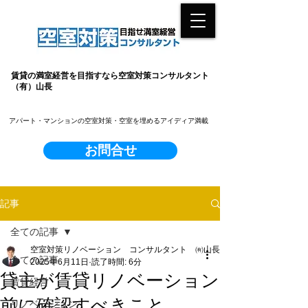
賃貸の満室経営を目指すなら空室対策コンサルタント
（有）山長
​アパート・マンションの空室対策・空室を埋めるアイディア満載
お問合せ
記事
全ての記事
空室対策リノベーション コンサルタント ㈲山長
全ての記事
2025年6月11日
読了時間: 6分
貸主が賃貸リノベーション
賃貸経営
前に確認すべきこと
リノベーション