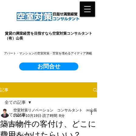
賃貸の満室経営を目指すなら空室対策コンサルタント
（有）山長
​アパート・マンションの空室対策・空室を埋めるアイディア満載
お問合せ
記事
全ての記事
空室対策リノベーション コンサルタント ㈲山長
全ての記事
2025年10月19日
読了時間: 8分
築古物件の客付け、どこに
賃貸経営
費用をかけたらいい？
リノベーション