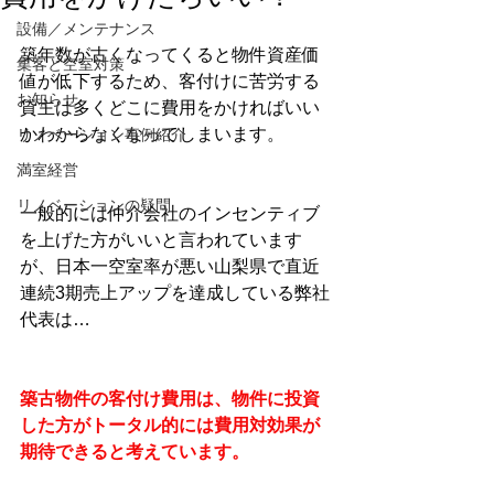
設備／メンテナンス
築年数が古くなってくると物件資産価
集客と空室対策
値が低下するため、客付けに苦労する
お知らせ
貸主は多くどこに費用をかければいい
かわからなくなってしまいます。
リノベーション事例紹介
満室経営
リノベーションの疑問
一般的には仲介会社のインセンティブ
を上げた方がいいと言われています
が、日本一空室率が悪い山梨県で直近
連続3期売上アップを達成している弊社
代表は…
築古物件の客付け費用は、物件に投資
した方がトータル的には費用対効果が
期待できると考えています。