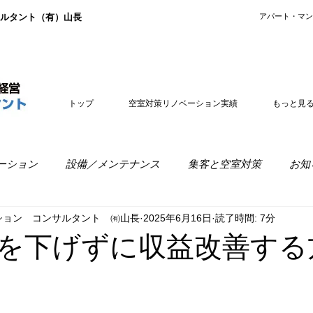
ルタント（有）山長
​アパート・マ
トップ
空室対策リノベーション実績
もっと見
ーション
設備／メンテナンス
集客と空室対策
お知
ション コンサルタント ㈲山長
2025年6月16日
読了時間: 7分
室経営
リノベーションの疑問
を下げずに収益改善する