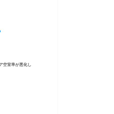
？
。
ア空室率が悪化し