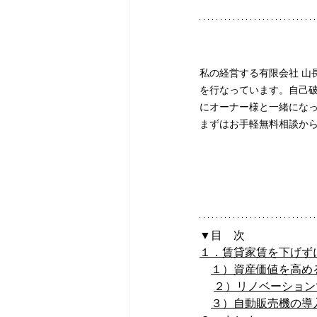
私の経営する有限会社 山
を行なっています。自己
にオーナー様と一緒にな
まずはお手軽無料相談か
▼目　次
１．賃貸家賃を下げず
１）資産価値を高め
２）リノベーション
３）自動販売機の導