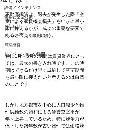
設備／メンテナンス
不動産投資は、退去が発生した際「空
集客と空室対策
室による家賃機会損失」をいかに最小
お知らせ
限に抑えるかが、成功の重要な要素で
あると言えるでしょう。
リノベーション事例紹介
満室経営
リノベーションの疑問
特に1月～3月の期間は賃貸業界にとっ
ては、最大の書き入れ時です。この時
期はできるだけ早く成約して空室期間
を最小限に抑えたいと考えるのは自然
のことです。
しかし地方都市を中心に人口減少と物
件供給数の飽和による賃貸空室率が
年々上昇しているため、特に競争力が
低下した築年数が古い物件では価格競