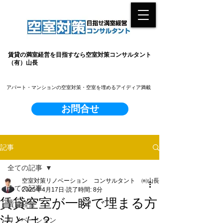
賃貸の満室経営を目指すなら空室対策コンサルタント
（有）山長
​アパート・マンションの空室対策・空室を埋めるアイディア満載
お問合せ
記事
全ての記事
空室対策リノベーション コンサルタント ㈲山長
全ての記事
2025年4月17日
読了時間: 8分
賃貸空室が一瞬で埋まる方
賃貸経営
法とは？
リノベーション