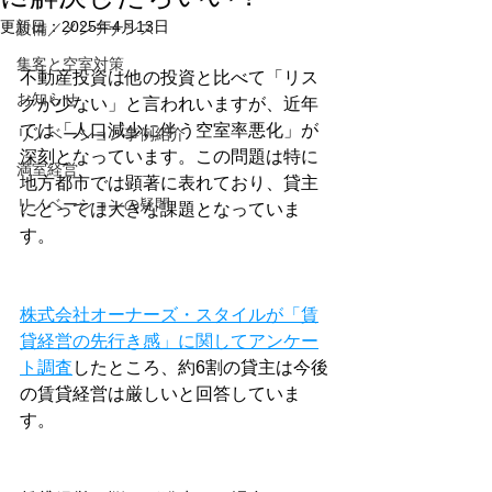
更新日：
2025年4月13日
設備／メンテナンス
集客と空室対策
不動産投資は他の投資と比べて「リス
お知らせ
クが少ない」と言われいますが、近年
では「人口減少に伴う空室率悪化」が
リノベーション事例紹介
深刻となっています。この問題は特に
満室経営
地方都市では顕著に表れており、貸主
リノベーションの疑問
にとっては大きな課題となっていま
す。
株式会社オーナーズ・スタイルが「賃
貸経営の先行き感」に関してアンケー
ト調査
したところ、約6割の貸主は今後
の賃貸経営は厳しいと回答していま
す。