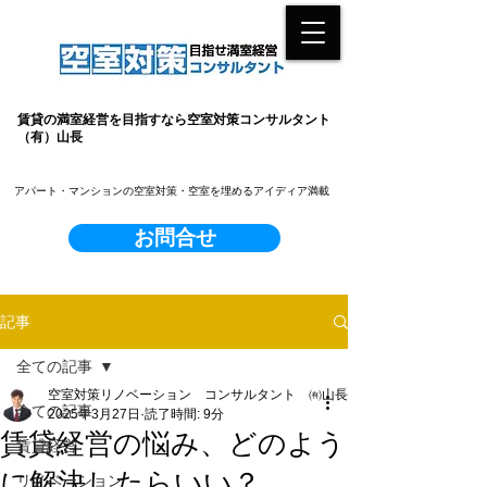
賃貸の満室経営を目指すなら空室対策コンサルタント
（有）山長
​アパート・マンションの空室対策・空室を埋めるアイディア満載
お問合せ
記事
全ての記事
空室対策リノベーション コンサルタント ㈲山長
全ての記事
2025年3月27日
読了時間: 9分
賃貸経営の悩み、どのよう
賃貸経営
に解決したらいい？
リノベーション