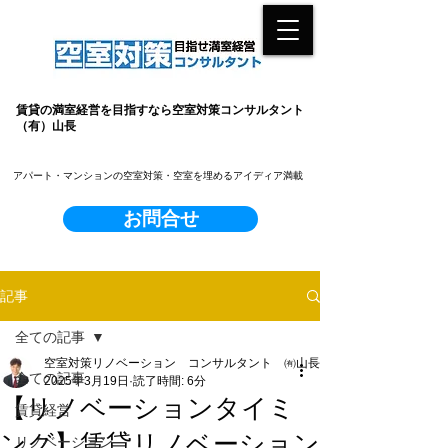
賃貸の満室経営を目指すなら空室対策コンサルタント
（有）山長
​アパート・マンションの空室対策・空室を埋めるアイディア満載
お問合せ
記事
全ての記事
空室対策リノベーション コンサルタント ㈲山長
全ての記事
2025年3月19日
読了時間: 6分
【リノベーションタイミ
賃貸経営
ング】賃貸リノベーション
リノベーション