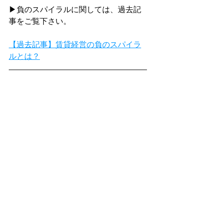
▶負のスパイラルに関しては、過去記
事をご覧下さい。
【過去記事】賃貸経営の負のスパイラ
ルとは？
４．まとめ
今回は賃貸リノベーション最適な時期
についてお伝えしました。冒頭でお伝
えしたポイントをもう一度確認しまし
ょう。
リフォームとリノベーションの違