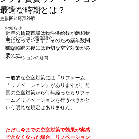
最適な時期とは？
設備／メンテナンス
集客と空室対策
更新日：
1月27日
お知らせ
近年の賃貸市場は物件供給数が飽和状
リノベーション事例紹介
態になっています。そのため築年数関
満室経営
係なく退去後には適切な空室対策が必
要です。
リノベーションの疑問
一般的な空室対策には「リフォーム」
「リノベーション」がありますが、前
回の空室対策から何年経ったらリフォ
ーム／リノベーションを行うべきかと
いう明確な規定はありません。
ただし今までの空室対策で効果が実感
できなくなった場合、リノベーション