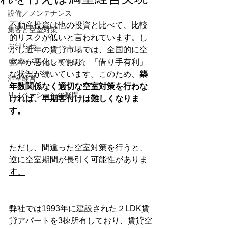
設備／メンテナンス
不動産投資は他の投資と比べて、比較
集客と空室対策
的リスクが低いと言われています。し
お知らせ
かし近年の賃貸市場では、全国的に空
室率が悪化しており、「借り手有利」
リノベーション事例紹介
な状況が続いています。このため、
築
満室経営
年数関係なく適切な空室対策を行わな
リノベーションの疑問
ければ、早期客付けは難しくなりま
す。
ただし、間違った空室対策を行うと、
逆に空室期間が長引く可能性がありま
す。
弊社では1993年に建設された２LDK賃
貸アパートを3棟所有しており、賃貸空