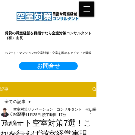
賃貸の満室経営を目指すなら空室対策コンサルタント
（有）山長
​アパート・マンションの空室対策・空室を埋めるアイディア満載
お問合せ
記事
全ての記事
空室対策リノベーション コンサルタント ㈲山長
全ての記事
2025年11月28日
読了時間: 17分
アパート空室対策7選！こ
賃貸経営
れを行えば満室経営実現
リノベーション