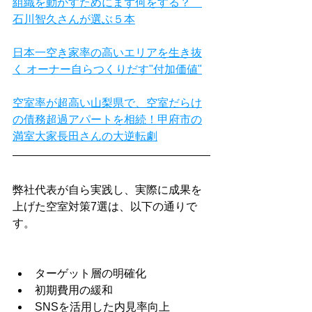
組織を動かすためにまず何をする？　
石川智久さんが選ぶ５本
⽇本⼀空き家率の⾼いエリアを⽣き抜
く オーナー自らつくりだす"付加価値"
空室率が超高い山梨県で、空室だらけ
の債務超過アパートを相続！甲府市の
満室大家長田さんの大逆転劇
弊社代表が自ら実践し、実際に成果を
上げた空室対策7選は、以下の通りで
す。
ターゲット層の明確化
初期費用の緩和
SNSを活用した内見率向上