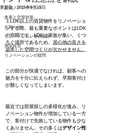
更新日：
2025年9月15日
設備／メンテナンス
集客と空室対策
１LDK以上の賃貸物件をリノベーショ
お知らせ
ンする際、最も重要なポイントはLDK
の空間です。LDKは家族が集い、くつ
リノベーション事例紹介
ろぐ場所であるため、
居心地の良さを
満室経営
追求した空間づくりが欠かせません。
リノベーションの疑問
この部分が快適でなければ、顧客への
魅力を十分に伝えられず、早期客付け
が難しくなってしまいます。
最近では部屋探しの多様化が進み、リ
ノベーション物件が増加している一方
で、客付けで失敗している物件も少な
くありません。その多くは
デザイン性