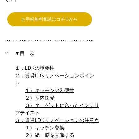
お手軽無料相談はコチラから
▼目　次
１．LDKの重要性
２．賃貸LDKリノベーションポイン
ト
１）キッチンの利便性
２）室内採光
３）ターゲットに合ったインテリ
アテイスト
３．賃貸LDKリノベーションの注意点
１）キッチン交換
２）統一感を意識する