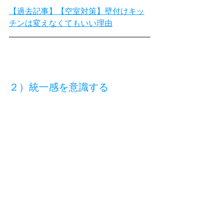
【過去記事】【空室対策】壁付けキッ
チンは変えなくてもいい理由
２）統一感を意識する
室内デザイン性をより魅力的にするた
め、リノベーションを機にLDKの一面