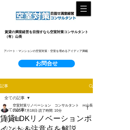
賃貸の満室経営を目指すなら空室対策コンサルタント
（有）山長
​アパート・マンションの空室対策・空室を埋めるアイディア満載
お問合せ
記事
全ての記事
空室対策リノベーション コンサルタント ㈲山長
全ての記事
2025年7月18日
読了時間: 10分
賃貸LDKリノベーションポ
賃貸経営
イント＆注意点を解説
リノベーション