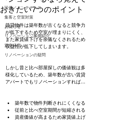
おきたい7つのポイント
設備／メンテナンス
集客と空室対策
賃貸物件は築年数が古くなると競争力
お知らせ
が低下するため空室が埋まりにくく、
リノベーション事例紹介
また家賃値下げを余儀なくされるため
満室経営
収益性が低下してしまいます。
リノベーションの疑問
しかし昔と比べ部屋探しの価値観は多
様化しているため、築年数が古い賃貸
アパートでもリノベーションすれば…
築年数で物件判断されにくくなる
従前と比べ空室期間が短縮される
資産価値が高まるため家賃値上げ