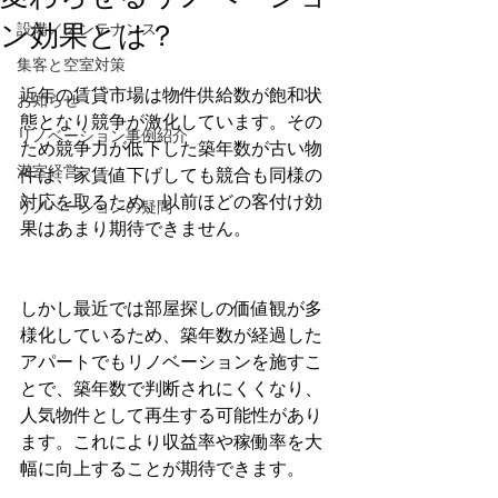
ン効果とは？
設備／メンテナンス
集客と空室対策
近年の賃貸市場は物件供給数が飽和状
お知らせ
態となり競争が激化しています。その
リノベーション事例紹介
ため競争力が低下した築年数が古い物
満室経営
件は、家賃値下げしても競合も同様の
対応を取るため、以前ほどの客付け効
リノベーションの疑問
果はあまり期待できません。
しかし最近では部屋探しの価値観が多
様化しているため、築年数が経過した
アパートでもリノベーションを施すこ
とで、築年数で判断されにくくなり、
人気物件として再生する可能性があり
ます。これにより収益率や稼働率を大
幅に向上することが期待できます。