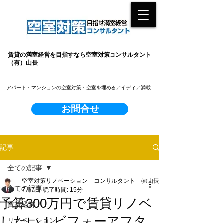
賃貸の満室経営を目指すなら空室対策コンサルタント
（有）山長
​アパート・マンションの空室対策・空室を埋めるアイディア満載
お問合せ
記事
全ての記事
空室対策リノベーション コンサルタント ㈲山長
全ての記事
7月7日
読了時間: 15分
予算300万円で賃貸リノベ
賃貸経営
したい！ビフォーアフタ
リノベーション