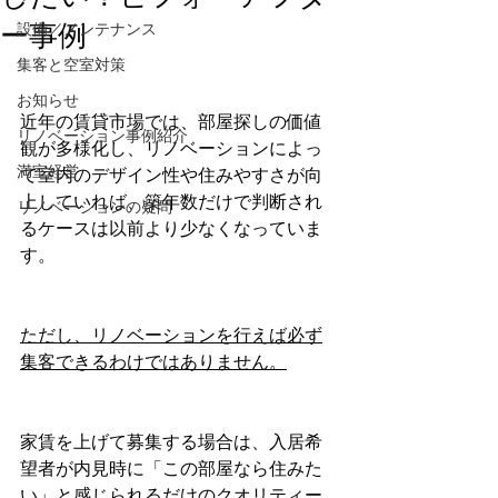
ー事例
設備／メンテナンス
集客と空室対策
お知らせ
近年の賃貸市場では、部屋探しの価値
リノベーション事例紹介
観が多様化し、リノベーションによっ
満室経営
て室内のデザイン性や住みやすさが向
上していれば、築年数だけで判断され
リノベーションの疑問
るケースは以前より少なくなっていま
す。
ただし、リノベーションを行えば必ず
集客できるわけではありません。
家賃を上げて募集する場合は、入居希
望者が内見時に「この部屋なら住みた
い」と感じられるだけのクオリティー