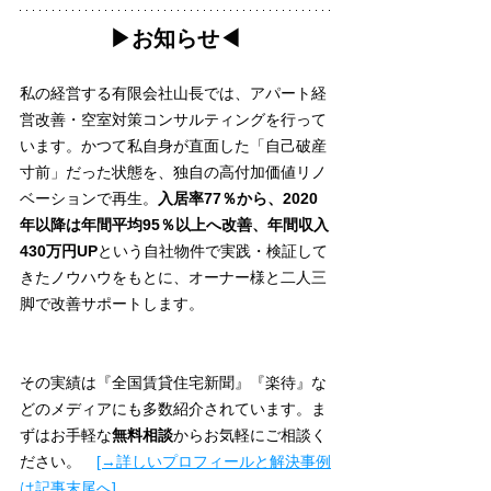
▶︎お知らせ◀︎
私の経営する有限会社山長では、アパート経
営改善・空室対策コンサルティングを行って
います。かつて私自身が直面した「自己破産
寸前」だった状態を、独自の高付加価値リノ
ベーションで再生。
入居率77％から、2020
年以降は年間平均95％以上へ改善、年間収入
430万円UP
という自社物件で実践・検証して
きたノウハウをもとに、オーナー様と二人三
脚で改善サポートします。
その実績は『全国賃貸住宅新聞』『楽待』な
どのメディアにも多数紹介されています。ま
ずはお手軽な
無料相談
からお気軽にご相談く
ださい。
[→詳しいプロフィールと解決事例
は記事末尾へ]