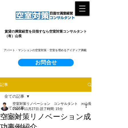
賃貸の満室経営を目指すなら空室対策コンサルタント
（有）山長
​アパート・マンションの空室対策・空室を埋めるアイディア満載
お問合せ
記事
全ての記事
空室対策リノベーション コンサルタント ㈲山長
全ての記事
2025年11月27日
読了時間: 15分
空室対策リノベーション成
賃貸経営
功事例紹介
リノベーション