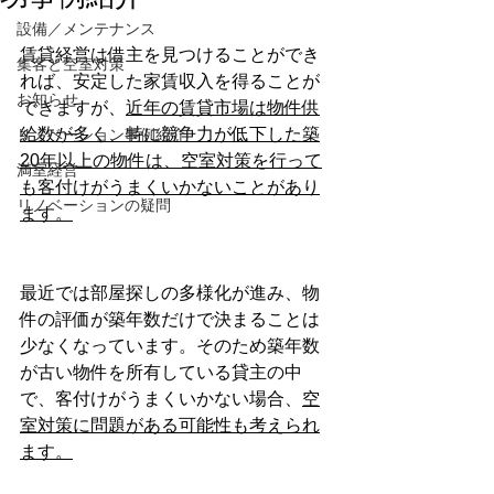
設備／メンテナンス
賃貸経営は借主を見つけることができ
集客と空室対策
れば、安定した家賃収入を得ることが
お知らせ
できますが、
近年の賃貸市場は物件供
給数が多く、特に競争力が低下した築
リノベーション事例紹介
20年以上の物件は、空室対策を行って
満室経営
も客付けがうまくいかないことがあり
リノベーションの疑問
ます。
最近では部屋探しの多様化が進み、物
件の評価が築年数だけで決まることは
少なくなっています。そのため築年数
が古い物件を所有している貸主の中
で、客付けがうまくいかない場合、
空
室対策に問題がある可能性も考えられ
ます。